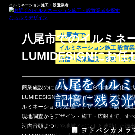
イルミネーション施工・設置業者
八尾市で
八尾市でのイルミネー
イルミネーション施工 設置
LUMIDESIGNにお
店舗・商業施設・学校・ホテ
八尾をイルミ
商業施設のにぎわいと昔ながらの地域文化が
記憶に残る光
LUMIDESIGN（ルミデザイン）は、近
ルミネーションの企画・デザイン・申請・施
現地調査からデザイン・施工・広報まで、す
河内音頭まつりや地域イベントと連動した演
🏢 ヨドバシカメ