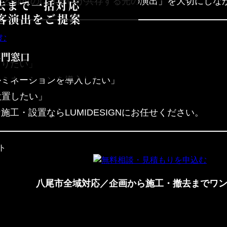
の温かさと都市のにぎわいが共存する光の演出」を大切にし
撤去まで一括対応
集客演出をご提案
専門窓口
くりたい」
ルミネーションを導入したい」
設置したい」
工・設置ならLUMIDESIGNにお任せください。
八尾市全域対応／企画から施工・撤去までワ