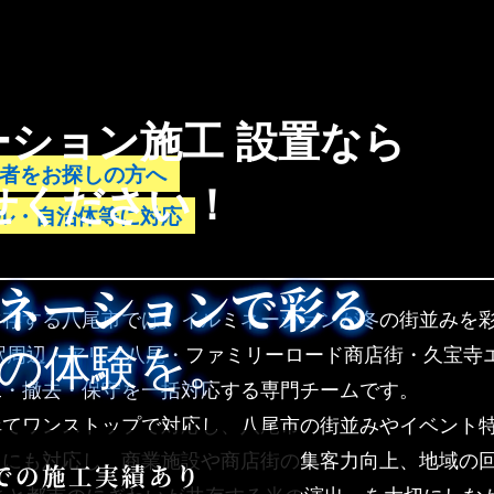
ション施工 設置なら
業者をお探しの方へ
任せください！
ル・自治体等に対応
ネーションで彩る
共存する八尾市では、イルミネーションが冬の街並みを
の体験を。
鉄八尾駅周辺・アリオ八尾・ファミリーロード商店街・久宝
工・撤去・保守を一括対応する専門チームです。
べてワンストップで対応し、八尾市の街並みやイベント
出にも対応し、商業施設や商店街の集客力向上、地域の
ラでの施工実績あり