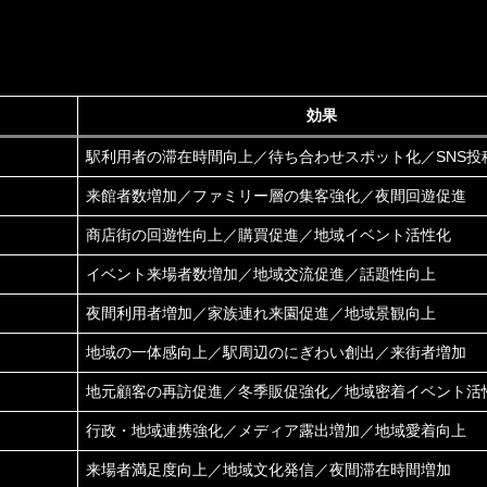
効果
駅利用者の滞在時間向上／待ち合わせスポット化／SNS投
来館者数増加／ファミリー層の集客強化／夜間回遊促進
商店街の回遊性向上／購買促進／地域イベント活性化
イベント来場者数増加／地域交流促進／話題性向上
夜間利用者増加／家族連れ来園促進／地域景観向上
地域の一体感向上／駅周辺のにぎわい創出／来街者増加
地元顧客の再訪促進／冬季販促強化／地域密着イベント活
行政・地域連携強化／メディア露出増加／地域愛着向上
来場者満足度向上／地域文化発信／夜間滞在時間増加