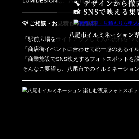
LUMIDESIGNは、八尾市らしい「地域
🔧 デザインから
📸 SNSで映える
💡 ご相談・お見積もりは無料
八尾市イルミネーション
「駅前広場をライトアップして人の流れをつ
「商店街イベントに合わせて統一感のあるイ
「商業施設でSNS映えするフォトスポットを
そんなご要望も、八尾市でのイルミネーション施