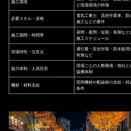
施工環境
ど現場環境の特徴
電気工事士、高所作業車、防
必要スキル・資格
施工などの要件
昼間・夜間・短期・長期など
施工期間・時間帯
施工スケジュール
通行量・安全対策・防水処理
現場特性・注意点
有無など
現場ごとの人数構成・他社と
協力体制・人員目安
協働体制
照明機材や配線材の支給・持
機材・材料支給
条件