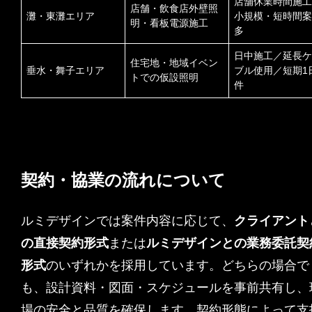
店舗休業時間施工
店舗・飲食店外壁照
灘・東灘エリア
小規模・短時間案
明・看板電源施工
多
日中施工／延長ケ
住宅地・地域イベン
垂水・舞子エリア
ブル使用／短期1
トでの仮設照明
件
契約・協業の流れについて
ルミデザインでは案件内容に応じて、
クライアント
の直接契約形式
または
ルミデザインとの業務委託契
形式
のいずれかを採用しています。どちらの場合で
も、設計資料・図面・スケジュールを事前共有し、
場の安全と品質を確保します。契約形態によって支