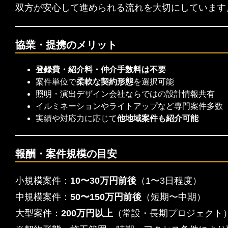
双方が安心して進められる流れを大切にしています
協業・提携のメリット
登録費・紹介料・仲介手数料は不要
案件単位で
柔軟な契約形態
を選択可能
照明・演出デザイン会社ならではの設計情報共有
イルミネーションやライトアップなど専門案件多数
実績や対応力に応じて
他地域案件も紹介可能
報酬・案件規模の目安
小規模案件：
10〜30万円前後
（1〜3日程度）
中規模案件：
50〜150万円前後
（短期〜中期）
大型案件：
200万円以上
（常設・長期プロジェクト