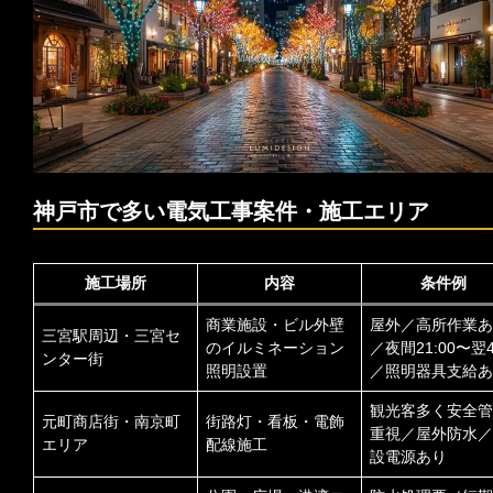
神戸市で多い電気工事案件・施工エリア
施工場所
内容
条件例
商業施設・ビル外壁
屋外／高所作業あ
三宮駅周辺・三宮セ
のイルミネーション
／夜間21:00〜翌4
ンター街
照明設置
／照明器具支給あ
観光客多く安全管
元町商店街・南京町
街路灯・看板・電飾
重視／屋外防水／
エリア
配線施工
設電源あり