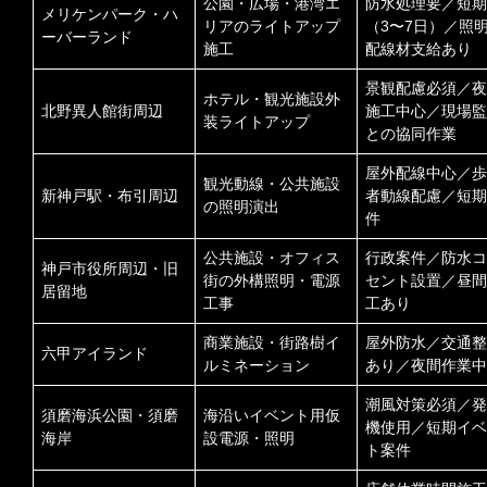
公園・広場・港湾エ
防水処理要／短期
メリケンパーク・ハ
リアのライトアップ
（3〜7日）／照
ーバーランド
施工
配線材支給あり
景観配慮必須／夜
ホテル・観光施設外
北野異人館街周辺
施工中心／現場監
装ライトアップ
との協同作業
屋外配線中心／歩
観光動線・公共施設
新神戸駅・布引周辺
者動線配慮／短期
の照明演出
件
公共施設・オフィス
行政案件／防水コ
神戸市役所周辺・旧
街の外構照明・電源
セント設置／昼間
居留地
工事
工あり
商業施設・街路樹イ
屋外防水／交通整
六甲アイランド
ルミネーション
あり／夜間作業中
潮風対策必須／発
須磨海浜公園・須磨
海沿いイベント用仮
機使用／短期イベ
海岸
設電源・照明
ト案件