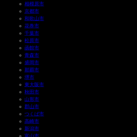
相模原市
京都市
和歌山市
花巻市
千葉市
松原市
函館市
青森市
盛岡市
那覇市
堺市
東大阪市
秋田市
山形市
郡山市
つくば市
高崎市
新潟市
富山市