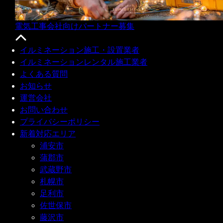
電気工事会社向けパートナー募集
イルミネーション施工・設置業者
イルミネーションレンタル施工業者
よくある質問
お知らせ
運営会社
お問い合わせ
プライバシーポリシー
新着対応エリア
浦安市
蒲郡市
武蔵野市
札幌市
足利市
佐世保市
藤沢市