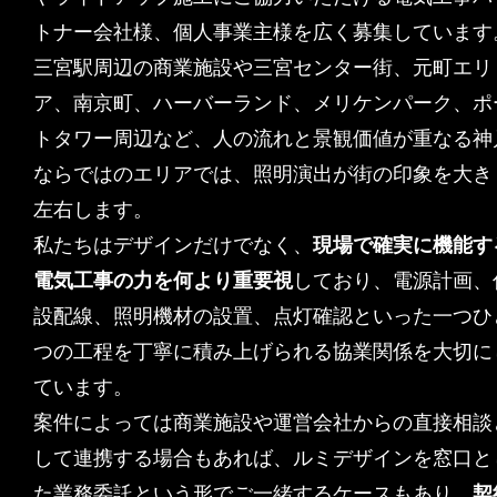
トナー会社様、個人事業主様を広く募集しています
三宮駅周辺の商業施設や三宮センター街、元町エリ
ア、南京町、ハーバーランド、メリケンパーク、ポ
トタワー周辺など、人の流れと景観価値が重なる神
ならではのエリアでは、照明演出が街の印象を大き
左右します。
私たちはデザインだけでなく、
現場で確実に機能す
電気工事の力を何より重要視
しており、電源計画、
設配線、照明機材の設置、点灯確認といった一つひ
つの工程を丁寧に積み上げられる協業関係を大切に
ています。
案件によっては商業施設や運営会社からの直接相談
して連携する場合もあれば、ルミデザインを窓口と
た業務委託という形でご一緒するケースもあり、
契