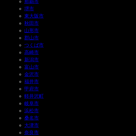
那覇市
堺市
東大阪市
秋田市
山形市
郡山市
つくば市
高崎市
新潟市
富山市
金沢市
福井市
甲府市
軽井沢町
岐阜市
浜松市
桑名市
大津市
奈良市