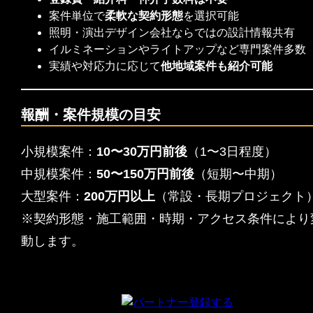
案件単位で
柔軟な契約形態
を選択可能
照明・演出デザイン会社ならではの設計情報共有
イルミネーションやライトアップなど専門案件多数
実績や対応力に応じて
他地域案件も紹介可能
報酬・案件規模の目安
小規模案件：
10〜30万円前後
（1〜3日程度）
中規模案件：
50〜150万円前後
（短期〜中期）
大型案件：
200万円以上
（常設・長期プロジェクト
※契約形態・施工範囲・時期・アクセス条件により
動します。