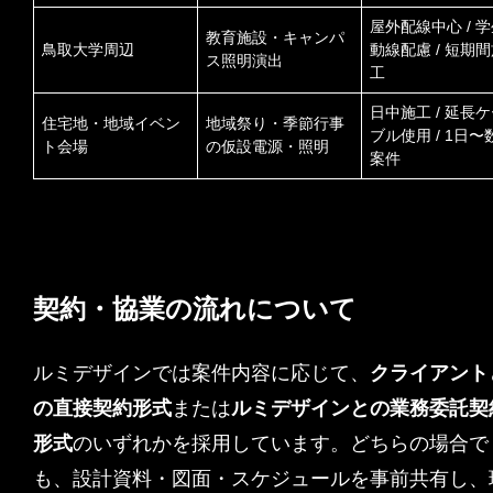
屋外配線中心 / 
教育施設・キャンパ
鳥取大学周辺
動線配慮 / 短期
ス照明演出
工
日中施工 / 延長
住宅地・地域イベン
地域祭り・季節行事
ブル使用 / 1日〜
ト会場
の仮設電源・照明
案件
契約・協業の流れについて
ルミデザインでは案件内容に応じて、
クライアント
の直接契約形式
または
ルミデザインとの業務委託契
形式
のいずれかを採用しています。どちらの場合で
も、設計資料・図面・スケジュールを事前共有し、