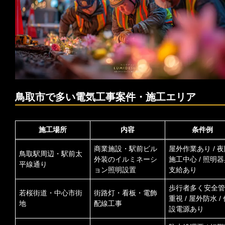
鳥取市で多い電気工事案件・施工エリア
施工場所
内容
条件例
商業施設・駅前ビル
屋外作業あり / 
鳥取駅周辺・駅前太
外装のイルミネーシ
施工中心 / 照明
平線通り
ョン照明設置
支給あり
歩行者多く安全管
若桜街道・中心市街
街路灯・看板・電飾
重視 / 屋外防水 /
地
配線工事
設電源あり