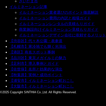
さいたま市
イルミネーション記事
イルミネーション業者選びのポイント徹底解説
イルミネーション費用の内訳と相場ガイド
イルミネーションレンタルの見積もりガイド
商業施設向けイルミネーション見積もりガイド
イルミネーションデザイン会社に依頼するメリット
【渋谷区】代々木公園・表参道
【札幌市】寒冷地でも輝く光演出
【港区】有名スポット事例
【品川区】東京メガイルミの魅力
【足利市】導入事例とガイド
【佐世保】名所と効果的な演出
【秋葉原】実例と成功ポイント
【浦安市】イルミネーション町おこし
【大阪市】イルミネーション町おこし
©2025 Copyright SINTHIA Co.,Ltd. All Rights Reserved.