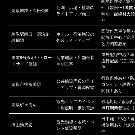
防水処理要 / 短
公園・広場・植栽の
件（数日〜1週間）
鳥取城跡・久松公園
ライトアップ施工
照明・配線材支給
り
高所作業車使用 /
鳥取駅南口・宿泊施
ホテル・宿泊施設の
間施工中心 / 管
設周辺
外装ライトアップ
との調整必須
屋外配線中心 / 
国道9号線沿い・ロー
商業施設・店舗外装
通行配慮 / 短工
ドサイド店舗
照明工事
件
行政条件あり / 
公共施設周辺のライ
鳥取市役所周辺
コンセント設置 /
トアップ・電源配線
間施工あり
観光エリアのイベン
砂地対応 / 仮設配線
鳥取砂丘周辺
ト用照明・仮設電源
点灯期間管理あり
日中施工中心 / 
観光動線・地域イベ
湖山池周辺
機使用あり / 短
ント仮設照明
件