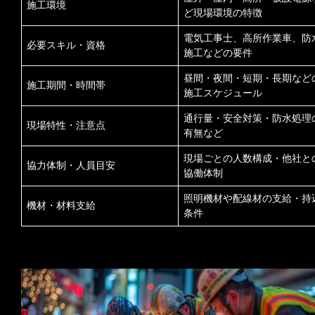
施工環境
ど現場環境の特徴
電気工事士、高所作業車、防
必要スキル・資格
施工などの要件
昼間・夜間・短期・長期など
施工期間・時間帯
施工スケジュール
通行量・安全対策・防水処理
現場特性・注意点
有無など
現場ごとの人数構成・他社と
協力体制・人員目安
協働体制
照明機材や配線材の支給・持
機材・材料支給
条件