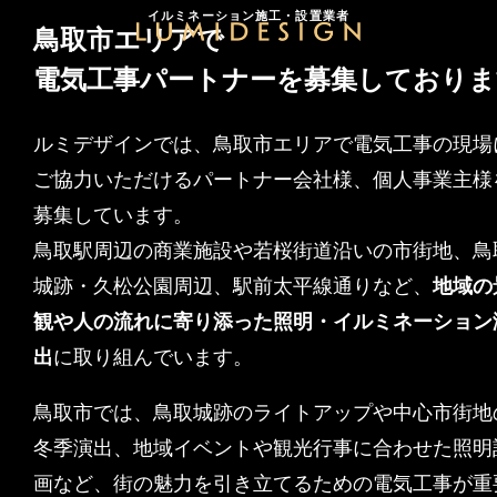
鳥取市の
イルミネーション施工・設置業者
鳥取市エリアで
電気工事パートナー募集
商業施設・ホテル・自治体イベントな
電気工事パートナーを募集しておりま
ど多数案件あり
イルミネーションを、
共につくる仲間へ。
現場で光を灯す、確かな技術を募集しています。
ルミデザインでは、鳥取市エリアで電気工事の現場
ご協力いただけるパートナー会社様、個人事業主様
募集しています。
鳥取駅周辺の商業施設や若桜街道沿いの市街地、鳥
城跡・久松公園周辺、駅前太平線通りなど、
地域の
観や人の流れに寄り添った照明・イルミネーション
出
に取り組んでいます。
鳥取市では、鳥取城跡のライトアップや中心市街地
冬季演出、地域イベントや観光行事に合わせた照明
画など、街の魅力を引き立てるための電気工事が重