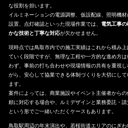
📍 案件は全国各地に拡大中。
👷‍♀️電気工事会社 / 個人募集。
🎇イルミネーションの施工。
な役割を担います。
🕐登録は1分で完了／登録無料
イルミネーションの電源調整、仮設配線、照明機材
鳥取のイルミネーション設置施工のご依頼はこち
設置、点灯確認といった現場作業では、
電気工事の
ら
かな技術と丁寧な対応
が欠かせません。
現時点では鳥取市内での施工実績はこれから積み上
ていく段階ですが、無理な工程や一方的な進め方は
わず、事前の打ち合わせや現場情報の共有を重視し
がら、安心して協業できる体制づくりを大切にして
ます。
案件によっては、商業施設やイベント主催者からの
頼に対応する場合や、ルミデザインと業務委託・請
という形でご一緒いただくケースもあります。
鳥取駅周辺の年末演出や、若桜街道エリアのにぎわ