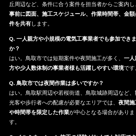
丘周辺など、条件に合う案件を担当者からご案内し
事前に図面、施工スケジュール、作業時間帯、金額
件を共有
します。
Q. 一人親方や小規模の電気工事業者でも参加でき
か？
はい。鳥取市では短期案件や夜間施工が多く、
一人
方や少人数体制の事業者様も活躍しやすい環境
です
Q. 鳥取市では夜間作業は多いですか？
はい。鳥取駅周辺や若桜街道、鳥取城跡周辺など、
光客や歩行者への配慮が必要なエリアでは、
夜間施
や時間帯を限定した作業
が中心となる場合がありま
す。