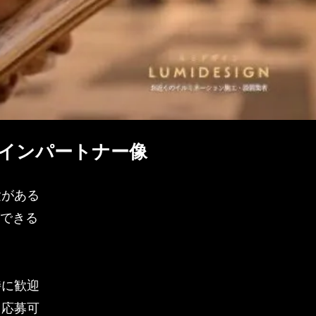
インパートナー像
験がある
案ができる
特に歓迎
も応募可