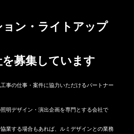
ートナー募集
トなど多数案件あり
ション・ライトアップ
ルミネーションの世界観
共につくる仲間へ。
空間を彩る企画力と、光をデザインする感性を求めています。
社を募集しています
気工事の仕事・案件に協力いただけるパートナー
の照明デザイン・演出企画を専門とする会社で
🎨 イルミネーション・ライトアップの企画制作
👥 デザイン会社 / 個人クリエイター募集
📍 企画・デザイン案件は全国で拡大中
🕐登録は1分で完了／登録無料
で協業する場合もあれば、ルミデザインとの業務