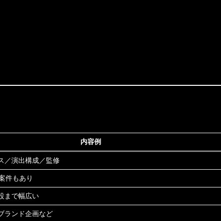
内容例
ス／演出構成／監修
期案件もあり
設まで幅広い
ブランド企画など